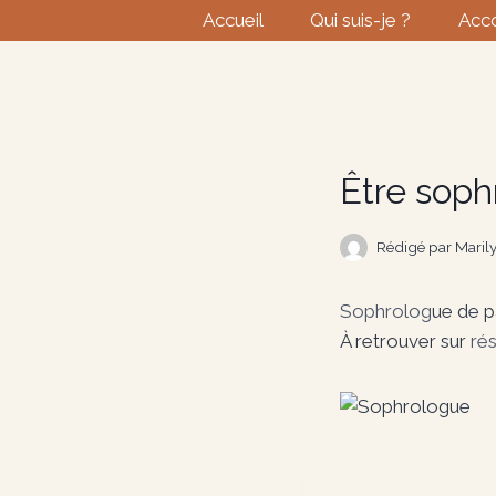
Aller
Accueil
Qui suis-je ?
Acc
au
contenu
Être soph
Rédigé par
Maril
Sophrolog
ue de p
À retrouver sur
rés