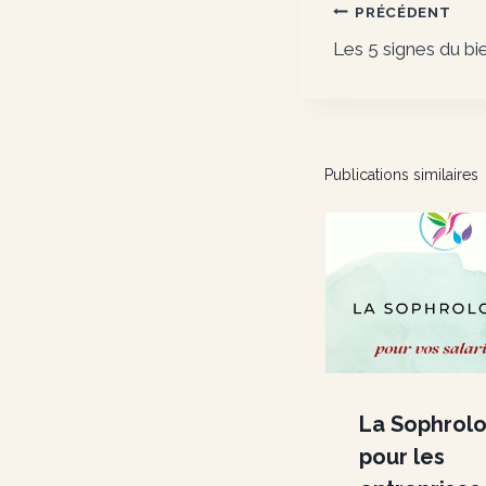
Navigatio
PRÉCÉDENT
Les 5 signes du bi
de
l’article
Publications similaires
La Sophrol
pour les