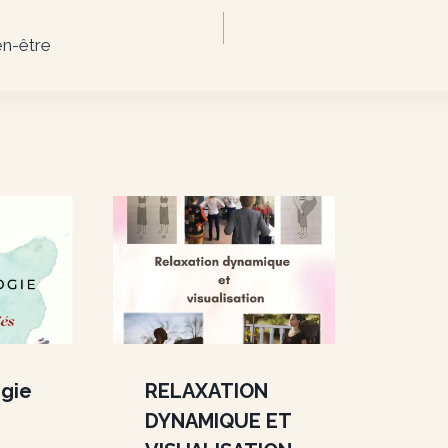
n
en-être
ogie
RELAXATION
DYNAMIQUE ET