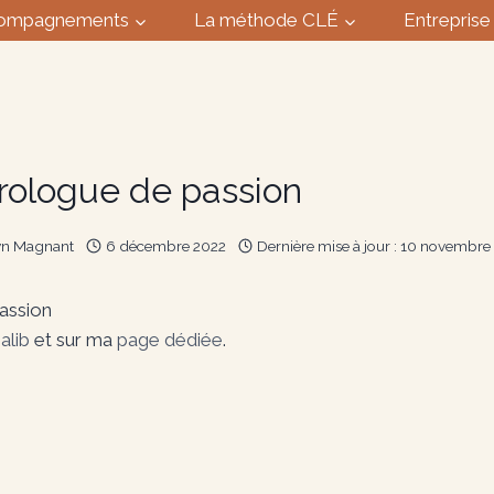
ompagnements
La méthode CLÉ
Entreprise
rologue de passion
yn Magnant
6 décembre 2022
Dernière mise à jour :
10 novembre
assion
alib
et sur ma
page dédiée
.