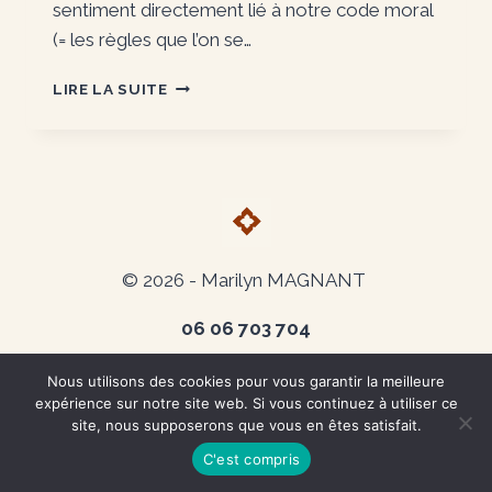
sentiment directement lié à notre code moral
(= les règles que l’on se…
LA
LIRE LA SUITE
CULPABILITÉ
:
UNE
FATALITÉ
?
© 2026 -
Marilyn MAGNANT
06 06 703 704
Ment​ions légales
-
CGV
Nous utilisons des cookies pour vous garantir la meilleure
expérience sur notre site web. Si vous continuez à utiliser ce
FAQ
site, nous supposerons que vous en êtes satisfait.
C'est compris