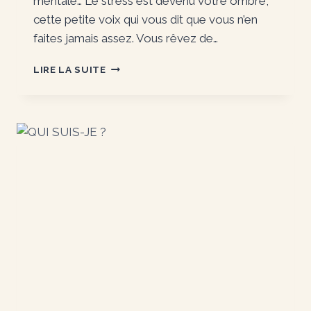
mentale… Le stress est devenu votre ombre,
cette petite voix qui vous dit que vous n’en
faites jamais assez. Vous rêvez de…
LA
LIRE LA SUITE
MÉTHODE
CLÉ®
LIMOGES