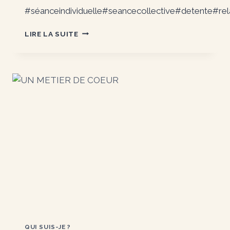
#séanceindividuelle#seancecollective#detente#re
PLAQUETTE
LIRE LA SUITE
DE
MON
ACTIVITÉ
QUI SUIS-JE ?