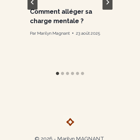
s
Comment alléger sa
charge mentale ?
Par
Marilyn Magnant
23 août 2025
P
© 2026 -
Marilyn MAGNANT